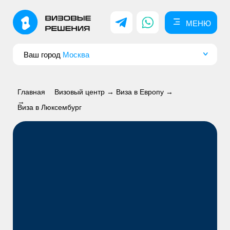
МЕНЮ
МЕНЮ
Ваш город
Москва
Главная
Визовый центр →
Виза в Европу →
→
Виза в Люксембург
ВИЗА В ЛЮКСЕМБУРГ
для россиян в