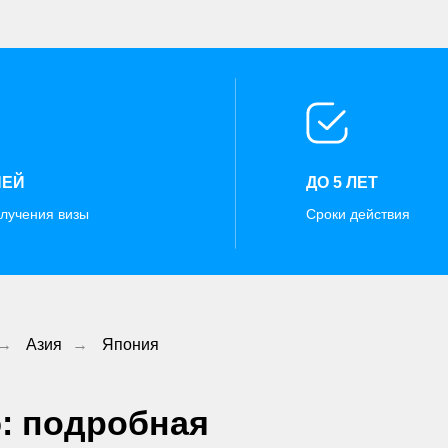
НЕЙ
ДО 5 ЛЕТ
лучения визы
Сроки действия
→
Азия
→
Япония
: подробная