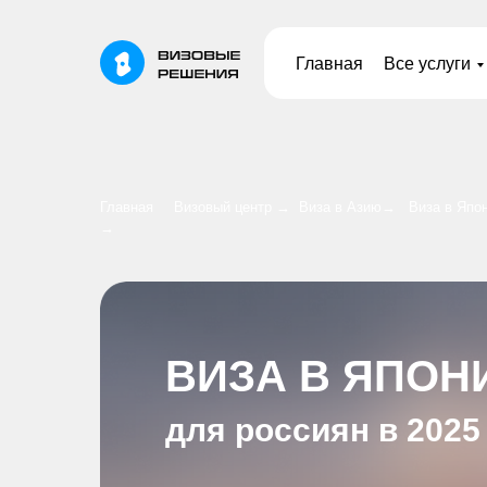
Главная
Все услуги
Главная
Визовый центр →
Виза в Азию→
Виза в Япо
→
ВИЗА В ЯПО
для россиян в 2025