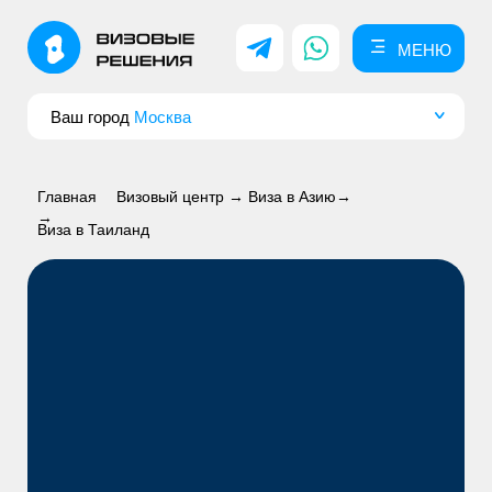
МЕНЮ
МЕНЮ
Ваш город
Москва
Главная
Визовый центр →
Виза в Азию→
→
Виза в Таиланд
ВИЗА В ТАИЛАНД
для россиян в