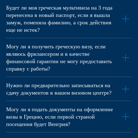
г. Москва, БЦ Kutuzoff Tower, ул. И.Франко 8
Будет ли моя греческая мультивиза на 3 года
г. Москва, Борисовские пруды
г. Москва, бульвар Братьев Весниных, 2
перенесена в новый паспорт, если я вышла
замуж, поменяла фамилию, а срок действия
Политика конфиденциальности
еще не истек?
Могу ли я получить греческую визу, если
являюсь фрилансером и в качестве
финансовой гарантии не могу предоставить
справку с работы?
Нужно ли предварительно записываться на
сдачу документов в вашем визовом центре?
Могу ли я подать документы на оформление
визы в Грецию, если первой страной
посещения будет Венгрия?