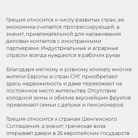
Греция относится к числу развитых стран, ее
экономика считается прогрессирующей, а
значит, привлекательной для налаживания
деловых контактов с иностранными
партнерами. Индустриальные и аграрные
отрасли всегда нуждаются в рабочих руках.
ЕСТЬ ВОПРОСЫ ПО
ОФОРМЛЕНИЮ ВИЗЫ?
Благодаря мягкому и ровному климату многие
жители Европы и стран СНГ приобретают
здесь недвижимость и даже переезжают на
постоянное место жительства. Отсутствие
Оставьте заявку, наш менеджер
холодной зимы и обилие вкуснейших фруктов
проконсультирует Вас и ответит
привлекают семьи с детьми и пенсионеров.
на все вопросы
Греция относится к странам Шенгенского
Соглашения, а значит, греческая виза
открывает двери в 26 европейских государств