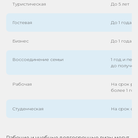
Туристическая
До 5 лет
Гостевая
До 1 года
Бизнес
До 1 года
Воссоединение семьи
1 год и пе
до получе
Рабочая
На срок раб
более 1 год
Студенческая
На срок обу
Рабочие и учебные долгосрочные визы могут