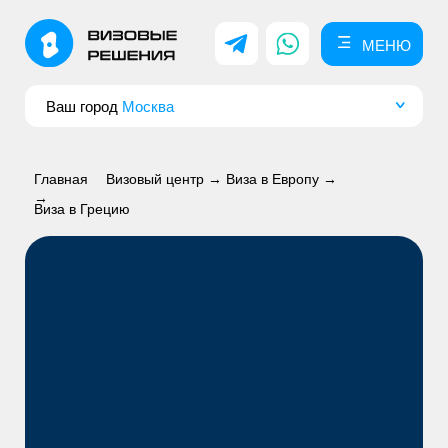
МЕНЮ
МЕНЮ
Ваш город
Москва
Главная
Визовый центр →
Виза в Европу →
→
Виза в Грецию
ВИЗА В ГРЕЦИЮ
для россиян в