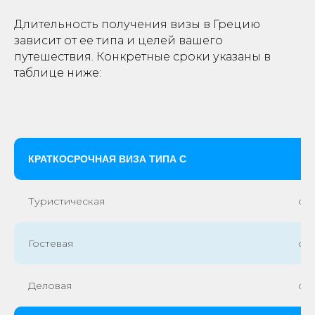
сейчас в мессенджере
Длительность получения визы в Грецию
зависит от ее типа и целей вашего
путешествия. Конкретные сроки указаны в
таблице ниже:
КРАТКОСРОЧНАЯ ВИЗА ТИПА С
Туристическая
от 
Гостевая
от 
Деловая
от 
ИНФОРМАЦИЯ