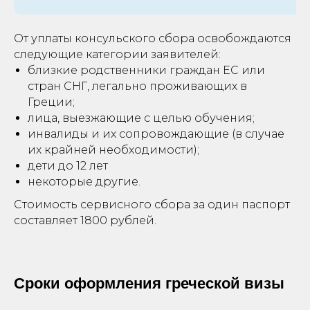
От уплаты консульского сбора освобождаются
следующие категории заявителей:
ОСТАВИТЬ ЗАЯВКУ
близкие родственники граждан ЕС или
стран СНГ, легально проживающих в
Оставьте заявку, наш менеджер
Греции;
проконсультирует Вас и ответит на
лица, выезжающие с целью обучения;
все вопросы
инвалиды и их сопровождающие (в случае
их крайней необходимости);
дети до 12 лет
+7
некоторые другие.
Стоимость сервисного сбора за один паспорт
составляет 1800 рублей.
Оставить заявку
Сроки оформления греческой визы
Или свяжитесь прямо